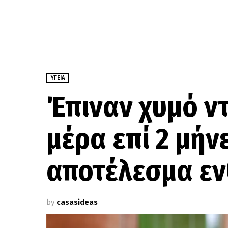
ΥΓΕΊΑ
Έπιναν χυμό ν
μέρα επί 2 μήνε
αποτέλεσμα ε
by
casasideas