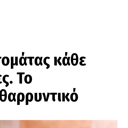
τομάτας κάθε
ς. Το
νθαρρυντικό