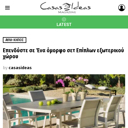
L
Menu
LATEST
ΑΥΛΉ-ΚΉΠΟΣ
Επενδύστε σε Ένα όμορφο σετ Επίπλων εξωτερικού
χώρου
by
casasideas