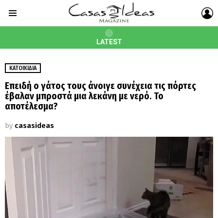
L
Menu
LATEST
ΚΑΤΟΙΚΊΔΙΑ
Επειδή ο γάτος τους άνοιγε συνέχεια τις πόρτες
έβαλαν μπροστά μια λεκάνη με νερό. Το
αποτέλεσμα?
by
casasideas