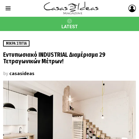
L
Menu
LATEST
ΜΙΚΡΆ ΣΠΊΤΙΑ
Εντυπωσιακό INDUSTRIAL Διαμέρισμα 29
Τετραγωνικών Μέτρων!
by
casasideas