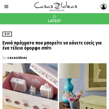
L
Menu
LATEST
D.I.Y
Εννιά πράγματα που μπορείτε να κάνετε εσείς για
ένα τέλειο όμορφο σπίτι
by
casasideas