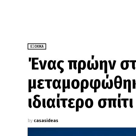
ΕΞΟΧΙΚΆ
Ένας πρώην στ
μεταμορφώθηκ
ιδιαίτερο σπίτι
by
casasideas