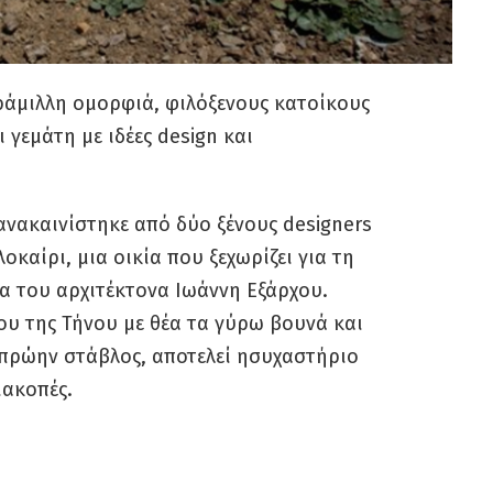
αράμιλλη ομορφιά, φιλόξενους κατοίκους
 γεμάτη με ιδέες design και
 ανακαινίστηκε από δύο ξένους designers
οκαίρι, μια οικία που ξεχωρίζει για τη
ία του αρχιτέκτονα Ιωάννη Εξάρχου.
υ της Τήνου με θέα τα γύρω βουνά και
ς πρώην στάβλος, αποτελεί ησυχαστήριο
ιακοπές.