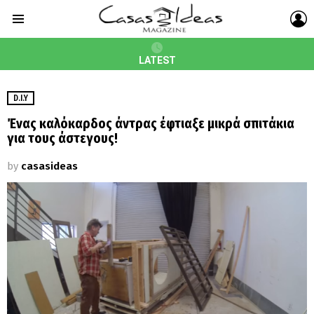
L
Menu
LATEST
D.I.Y
Ένας καλόκαρδος άντρας έφτιαξε μικρά σπιτάκια
για τους άστεγους!
by
casasideas