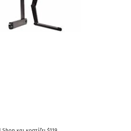
 Shop και κοστίζει $119.