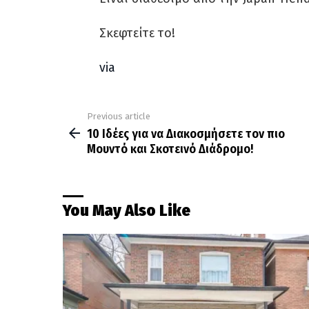
Σκεφτείτε το!
via
Previous article
See
more
10 Ιδέες για να Διακοσμήσετε τον πιο
Μουντό και Σκοτεινό Διάδρομο!
You May Also Like