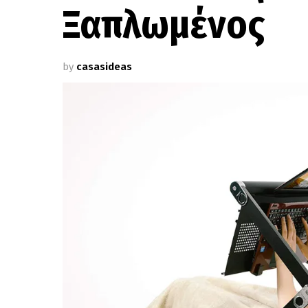
Ξαπλωμένος
by
casasideas