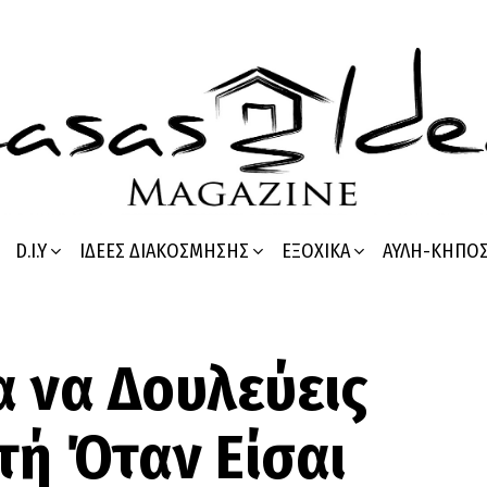
D.I.Y
ΙΔΈΕΣ ΔΙΑΚΌΣΜΗΣΗΣ
ΕΞΟΧΙΚΆ
ΑΥΛΉ-ΚΉΠΟ
α να Δουλεύεις
τή Όταν Είσαι