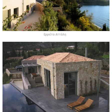
Ερριέτα Αττάλη