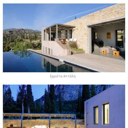
Ερριέτα Αττάλη