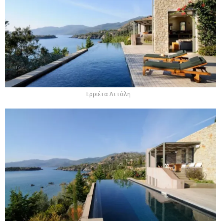
Ερριέτα Αττάλη