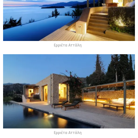
Ερριέτα Αττάλη
Ερριέτα Αττάλη