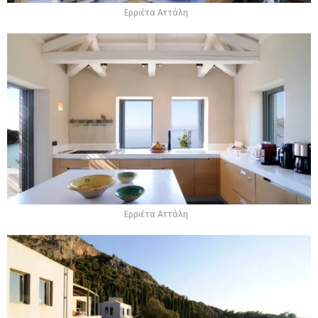
Ερριέτα Αττάλη
Ερριέτα Αττάλη