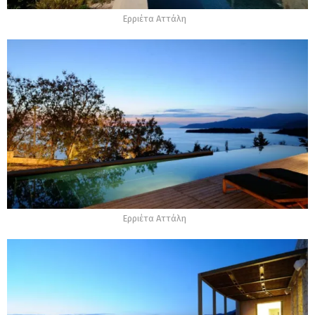
Ερριέτα Αττάλη
Ερριέτα Αττάλη