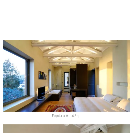
Ερριέτα Αττάλη