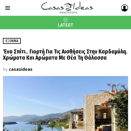
L
Menu
LATEST
ΕΞΟΧΙΚΆ
Ένα Σπίτι.. Γιορτή Για Τις Αισθήσεις Στην Καρδαμύλη.
Χρώματα Και Αρώματα Με Θέα Τη Θάλασσα
by
casasideas