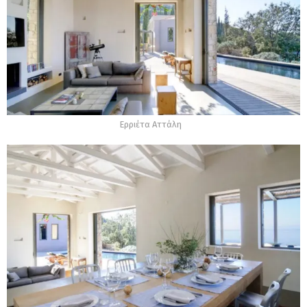
Ερριέτα Αττάλη