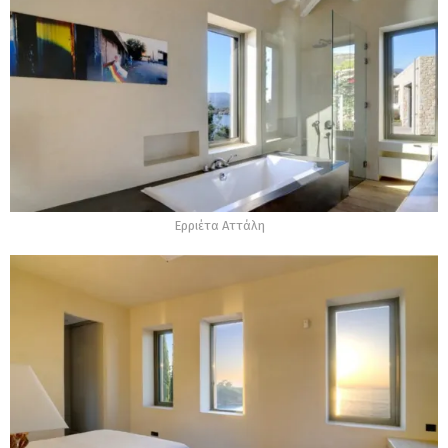
Ερριέτα Αττάλη