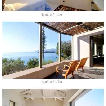
Ερριέτα Αττάλη
Ερριέτα Αττάλη