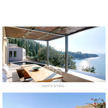
Ερριέτα Αττάλη