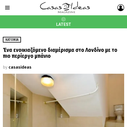
L
Menu
LATEST
ΚΑΤΟΙΚΊΑ
Ένα ενοικιαζόμενο διαμέρισμα στο Λονδίνο με το
πιο περίεργο μπάνιο
by
casasideas