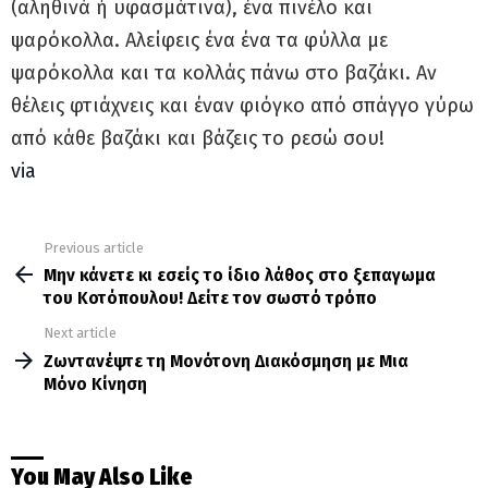
(αληθινά ή υφασμάτινα), ένα πινέλο και
ψαρόκολλα. Αλείφεις ένα ένα τα φύλλα με
ψαρόκολλα και τα κολλάς πάνω στο βαζάκι. Αν
θέλεις φτιάχνεις και έναν φιόγκο από σπάγγο γύρω
από κάθε βαζάκι και βάζεις το ρεσώ σου!
via
Previous article
See
more
Μην κάνετε κι εσείς το ίδιο λάθος στο ξεπαγωμα
του Κοτόπουλου! Δείτε τον σωστό τρόπο
Next article
Ζωντανέψτε τη Μονότονη Διακόσμηση με Μια
Μόνο Κίνηση
You May Also Like