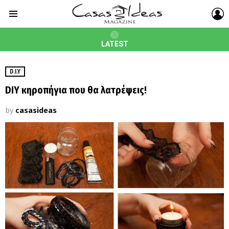
L
Menu
LATEST
D.I.Y
DIY κηροπήγια που θα λατρέψεις!
by
casasideas