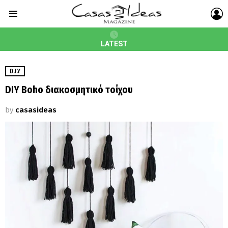
L
Menu
LATEST
D.I.Y
DIY Boho διακοσμητικό τοίχου
by
casasideas