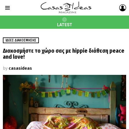
L
Menu
LATEST
ΙΔΈΕΣ ΔΙΑΚΌΣΜΗΣΗΣ
Διακοσμήστε το χώρο σας με hippie διάθεση peace
and love!
by
casasideas