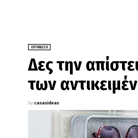
ΟΡΓΆΝΩΣΗ
Δες την απίστ
των αντικειμέ
by
casasideas