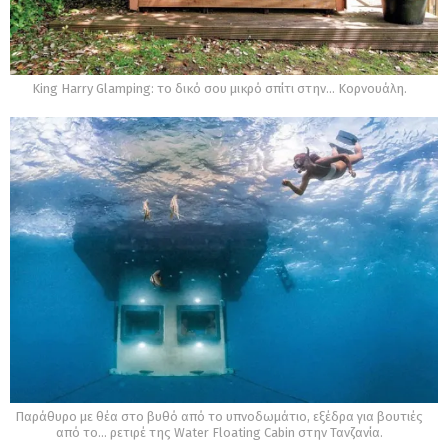
King Harry Glamping: το δικό σου μικρό σπίτι στην… Κορνουάλη.
Παράθυρο με θέα στο βυθό από το υπνοδωμάτιο, εξέδρα για βουτιές
από το… ρετιρέ της Water Floating Cabin στην Τανζανία.