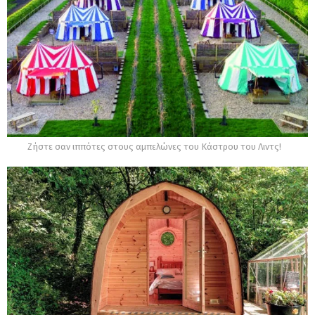
Ζήστε σαν ιππότες στους αμπελώνες του Κάστρου του Λιντς!