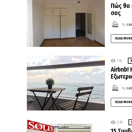
Πώς θα 
σας
by
ca
READ MOR
1.1k
Airbnb!
Εξωτερι
by
ca
READ MOR
2.1k
15 Συμβ