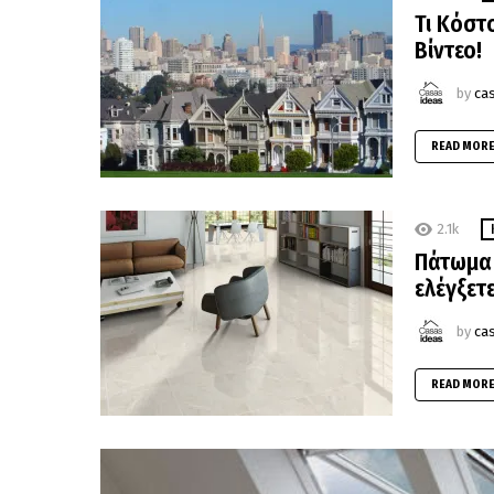
Τι Κόστ
Βίντεο!
by
ca
READ MOR
2.1k
Πάτωμα 
ελέγξετ
by
ca
READ MOR