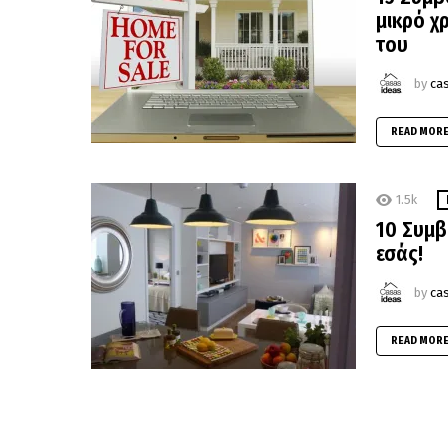
μικρό χ
του
by
ca
READ MOR
1.5k
10 Συμβο
εσάς!
by
ca
READ MOR