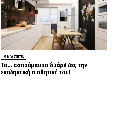
ΜΙΚΡΆ ΣΠΊΤΙΑ
Το… ασπρόμαυρο δυάρι! Δες την
εκπληκτική αισθητική του!