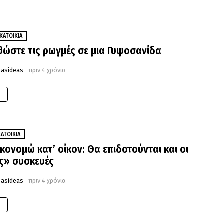
ΚΑΤΟΙΚΊΑ
θώστε τις ρωγμές σε μια Γυψοσανίδα
sasideas
πριν 4 χρόνια
E
ΚΑΤΟΙΚΊΑ
ικονομώ κατ’ οίκον: Θα επιδοτούνται και οι
ς» συσκευές
sasideas
πριν 4 χρόνια
E