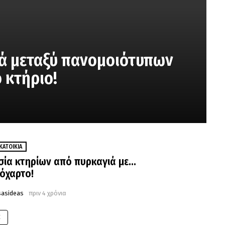
ά μεταξύ πανομοιότυπων
 κτήριο!
ΚΑΤΟΙΚΊΑ
ία κτηρίων από πυρκαγιά με…
όχαρτο!
sasideas
πριν 4 χρόνια
E