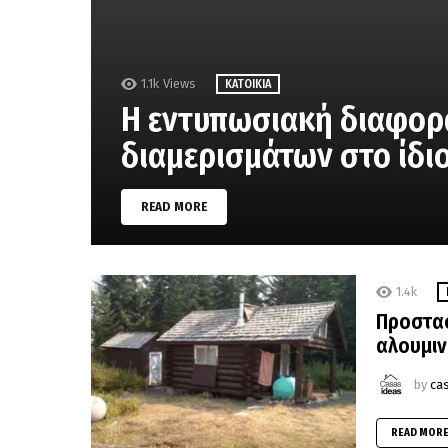
1.1k
Views
ΚΑΤΟΙΚΊΑ
Η εντυπωσιακή διαφορ
διαμερισμάτων στο ίδιο
READ MORE
1.4k
Προστασ
αλουμιν
by
ca
READ MOR