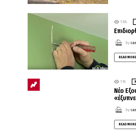
1.8k
Επιδιορ
by
ca
READ MOR
1.1k
Νέο Εξο
«έξυπνε
by
ca
READ MOR