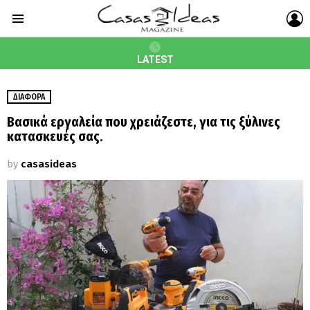
L
Menu
LATEST
ΔΙΆΦΟΡΑ
Bασικά εργαλεία που χρειάζεστε, για τις ξύλινες
κατασκευές σας.
by
casasideas