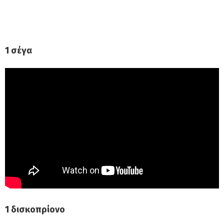
1 σέγα
1 δισκοπρίονο