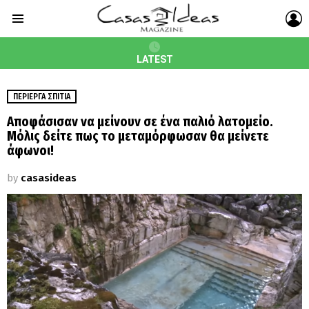
L
Menu
LATEST
ΠΕΡΊΕΡΓΑ ΣΠΊΤΙΑ
Αποφάσισαν να μείνουν σε ένα παλιό λατομείο.
Μόλις δείτε πως το μεταμόρφωσαν θα μείνετε
άφωνοι!
by
casasideas