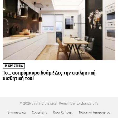
ΜΙΚΡΆ ΣΠΊΤΙΑ
Το… ασπρόμαυρο δυάρι! Δες την εκπληκτική
αισθητική του!
© 2026 by bring the pixel. Remember to change this
Επικοινωνία
Copyright
Όροι Χρήσης
Πολιτική Απορρήτου