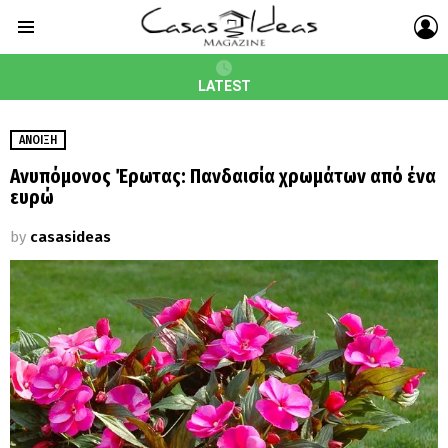
L
Menu
LATEST
ΆΝΟΙΞΗ
Aνυπόμονος Έρωτας: Πανδαισία χρωμάτων από ένα
ευρώ
by
casasideas