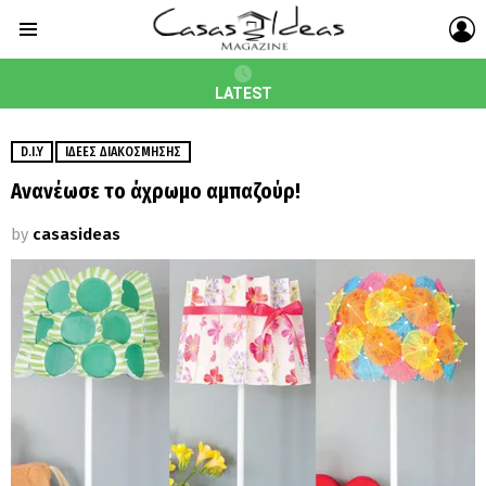
L
Menu
LATEST
D.I.Y
ΙΔΈΕΣ ΔΙΑΚΌΣΜΗΣΗΣ
Ανανέωσε το άχρωμο αμπαζούρ!
by
casasideas