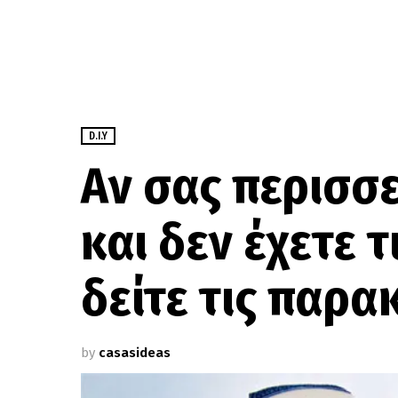
D.I.Y
Αν σας περισσ
και δεν έχετε τ
δείτε τις παρα
by
casasideas