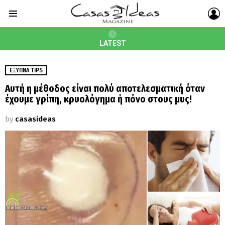
L
Menu
LATEST
ΈΞΥΠΝΑ TIPS
Αυτή η μέθοδος είναι πολύ αποτελεσματική όταν
έχουμε γρίπη, κρυολόγημα ή πόνο στους μυς!
by
casasideas