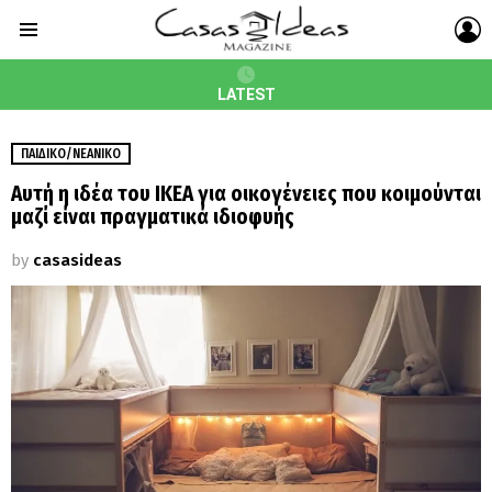
L
Menu
LATEST
ΠΑΙΔΙΚΌ/ΝΕΑΝΙΚΌ
Αυτή η ιδέα του IKEA για οικογένειες που κοιμούνται
μαζί είναι πραγματικά ιδιοφυής
by
casasideas