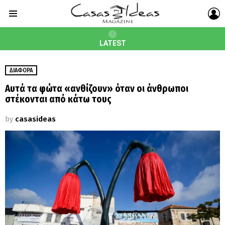
L
Menu
LATEST
ΔΙΆΦΟΡΑ
Αυτά τα φώτα «ανθίζουν» όταν οι άνθρωποι
στέκονται από κάτω τους
by
casasideas