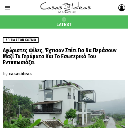
L
Menu
LATEST
ΣΠΊΤΙΑ ΣΤΟΝ ΚΌΣΜΟ
Αχώριστες Φίλες, Έχτισαν Σπίτι Για Να Περάσουν
Μαζί Τα Γεράματα Και Το Εσωτερικό Του
Εντυπωσιάζει
by
casasideas