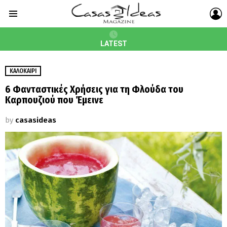
L
Menu
LATEST
ΚΑΛΟΚΑΊΡΙ
6 Φανταστικές Χρήσεις για τη Φλούδα του
Καρπουζιού που Έμεινε
by
casasideas