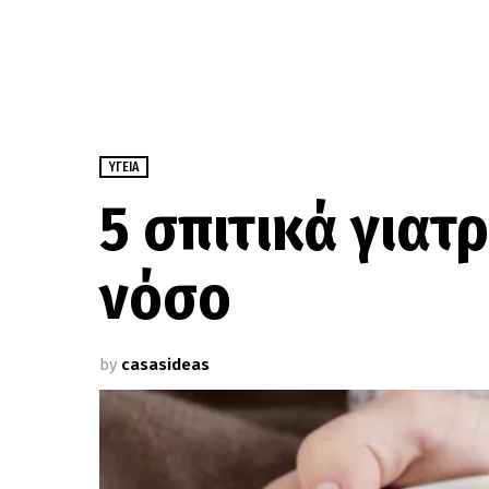
ΥΓΕΊΑ
5 σπιτικά γιατ
νόσο
by
casasideas