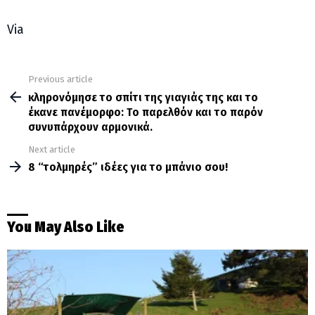
Via
Previous article
See
more
κληρονόμησε το σπίτι της γιαγιάς της και το
έκανε πανέμορφο: Tο παρελθόν και το παρόν
συνυπάρχουν αρμονικά.
Next article
8 “τολμηρές” ιδέες για το μπάνιο σου!
You May Also Like