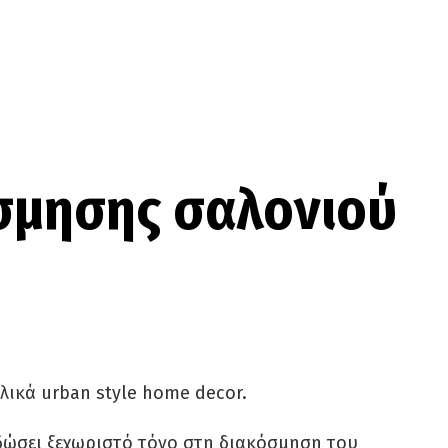
όσμησης σαλονιού
λικά urban style home decor.
α δώσει ξεχωριστό τόνο στη διακόσμηση του