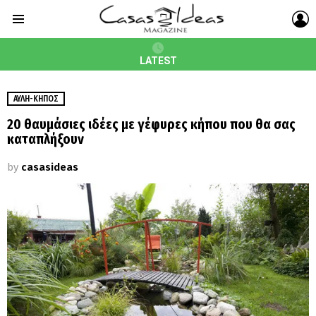
L
Menu
LATEST
ΑΥΛΉ-ΚΉΠΟΣ
20 θαυμάσιες ιδέες με γέφυρες κήπου που θα σας
καταπλήξουν
by
casasideas