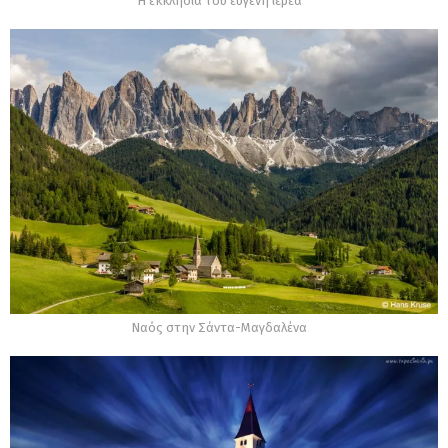
Η εκκλησία του ευγενή ιερέα
Ναός στην Σάντα-Μαγδαλένα