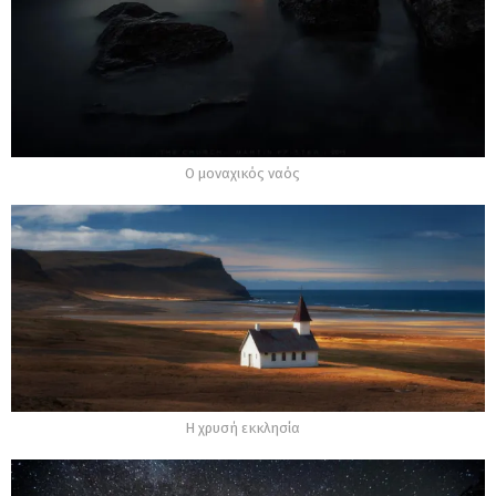
Ο μοναχικός ναός
Η χρυσή εκκλησία