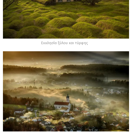
Εκκλησία ξύλου και τύρφης