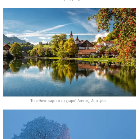
Το φθινόπωρο στο χωριό Λάντις, Αυστρία