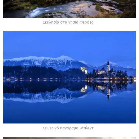
Εκκλησία στα νησιά Φερόες
Χειμερινό πανόραμα, Μπλεντ