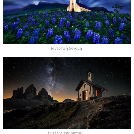
Παντοτινή δύναμη
Το τέλος της νύχτας