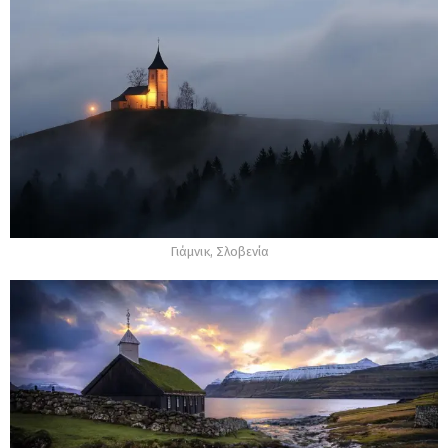
Γιάμνικ, Σλοβενία