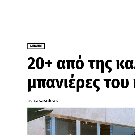
ΜΠΆΝΙΟ
20+ από της κ
μπανιέρες του
by
casasideas