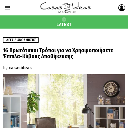
L
Menu
LATEST
ΙΔΈΕΣ ΔΙΑΚΌΣΜΗΣΗΣ
16 Πρωτότυποι Τρόποι για να Χρησιμοποιήσετε
Έπιπλα-Κύβους Αποθήκευσης
by
casasideas