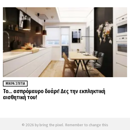
ΜΙΚΡΆ ΣΠΊΤΙΑ
Το… ασπρόμαυρο δυάρι! Δες την εκπληκτική
αισθητική του!
© 2026 by bring the pixel. Remember to change this