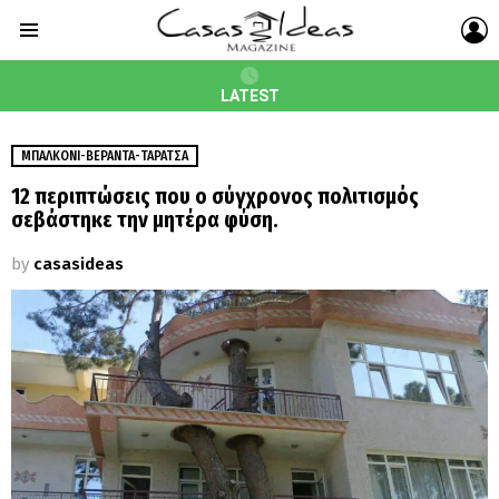
L
Menu
LATEST
MΠΑΛΚΌΝΙ-ΒΕΡΆΝΤΑ-ΤΑΡΆΤΣΑ
12 περιπτώσεις που ο σύγχρονος πολιτισμός
σεβάστηκε την μητέρα φύση.
by
casasideas