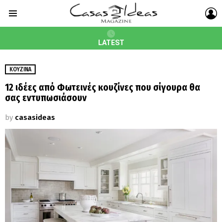
L
Menu
LATEST
ΚΟΥΖΊΝΑ
12 ιδέες από Φωτεινές κουζίνες που σίγουρα θα
σας εντυπωσιάσουν
by
casasideas