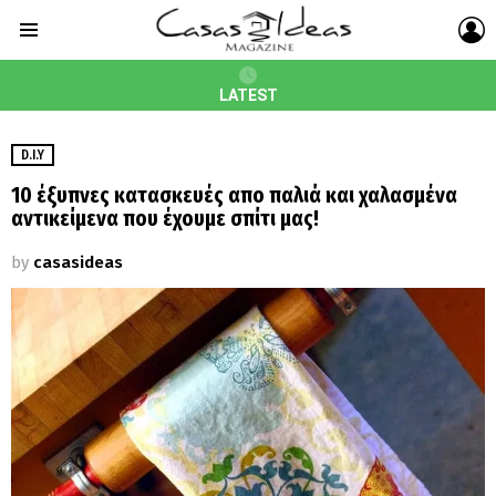
L
Menu
LATEST
D.I.Y
10 έξυπνες κατασκευές απο παλιά και χαλασμένα
αντικείμενα που έχουμε σπίτι μας!
by
casasideas