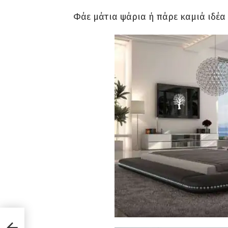
Φάε μάτια ψάρια ή πάρε καμιά ιδέα 
τ.μ.
ι